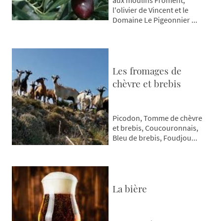
aux moulins Froment,
l'olivier de Vincent et le
Domaine Le Pigeonnier ...
Les fromages de
chèvre et brebis
Picodon, Tomme de chèvre
et brebis, Coucouronnais,
Bleu de brebis, Foudjou...
La bière